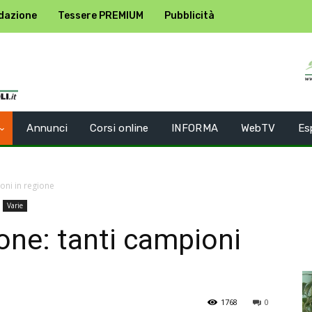
dazione
Tessere PREMIUM
Pubblicità
Annunci
Corsi online
INFORMA
WebTV
Es
oni in regione
Varie
ne: tanti campioni
1768
0