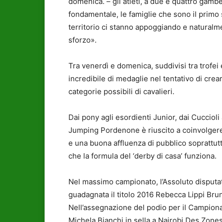
domenica. – gli atleti, a due e quattro gamb
fondamentale, le famiglie che sono il primo so
territorio ci stanno appoggiando e naturalme
sforzo».
Tra venerdì e domenica, suddivisi tra trofei
incredibile di medaglie nel tentativo di cr
categorie possibili di cavalieri.
Dai pony agli esordienti Junior, dai Cuccioli 
Jumping Pordenone è riuscito a coinvolgere 
e una buona affluenza di pubblico soprattut
che la formula del ‘derby di casa’ funziona.
Nel massimo campionato, l’Assoluto disputato
guadagnata il titolo 2016 Rebecca Lippi Bru
Nell’assegnazione del podio per il Campiona
Michela Bianchi in sella a Nairobi Des Zones,