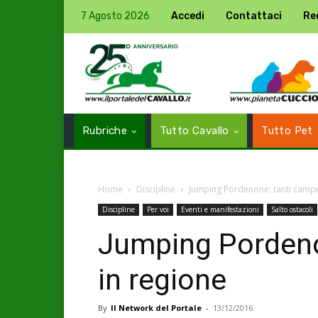
7 Agosto 2026
Accedi
Contattaci
Re
Rubriche
Tutto Cavallo
Tutto Pet
Home
Discipline
Jumping Pordenone: tanti campi
Discipline
Per voi
Eventi e manifestazioni
Salto ostacoli
Jumping Pordeno
in regione
By
Il Network del Portale
-
13/12/2016