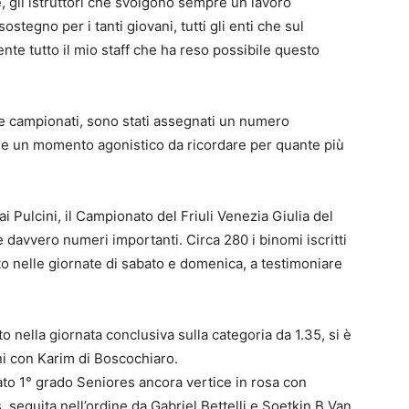
e, gli istruttori che svolgono sempre un lavoro
stegno per i tanti giovani, tutti gli enti che sul
nte tutto il mio staff che ha reso possibile questo
 e campionati, sono stati assegnati un numero
eare un momento agonistico da ricordare per quante più
ai Pulcini, il Campionato del Friuli Venezia Giulia del
davvero numeri importanti. Circa 280 i binomi iscritti
to nelle giornate di sabato e domenica, a testimoniare
 nella giornata conclusiva sulla categoria da 1.35, si è
ni con Karim di Boscochiaro.
to 1° grado Seniores ancora vertice in rosa con
 seguita nell’ordine da Gabriel Bettelli e Soetkin B Van