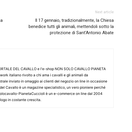
Next article
na
Il 17 gennaio, tradizionalmente, la Chiesa
benedice tutti gli animali, mettendoli sotto la
protezione di Sant’Antonio Abate
L PORTALE DEL CAVALLO e l'e-shop NON SOLO CAVALLO PIANETA
k italiano rivolto a chi ama i cavalli e gli animali da
ale inviato in omaggio ai clienti del negozio on line in occasione
le del Cavallo è un magazine specialistico, un vero pioniere perché
onsolocavallo-PianetaCuccioli è un e-commerce on line dal 2004
alogo in costante crescita.