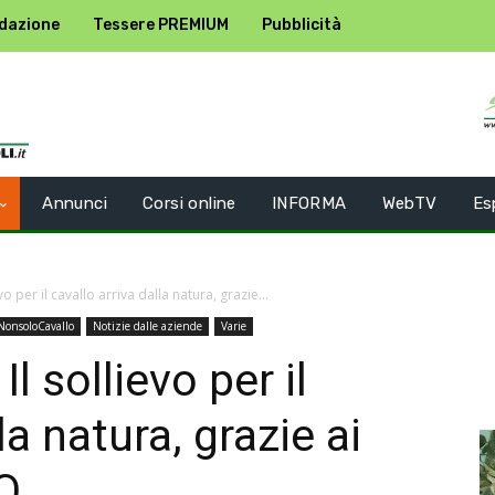
dazione
Tessere PREMIUM
Pubblicità
Annunci
Corsi online
INFORMA
WebTV
Es
vo per il cavallo arriva dalla natura, grazie...
NonsoloCavallo
Notizie dalle aziende
Varie
l sollievo per il
la natura, grazie ai
O