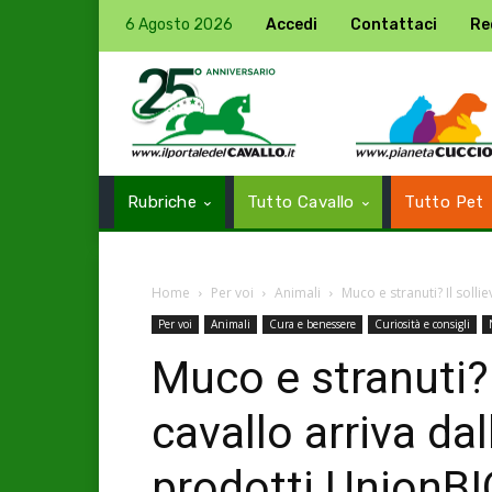
6 Agosto 2026
Accedi
Contattaci
Re
Rubriche
Tutto Cavallo
Tutto Pet
Home
Per voi
Animali
Muco e stranuti? Il sollie
Per voi
Animali
Cura e benessere
Curiosità e consigli
Muco e stranuti? I
cavallo arriva dal
prodotti UnionBI