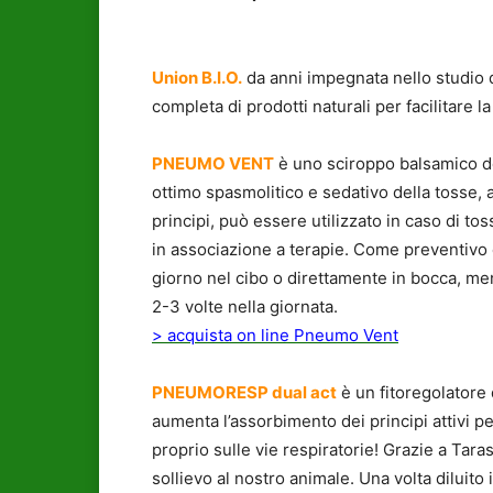
Union B.I.O.
da anni impegnata nello studio d
completa di prodotti naturali per facilitare l
PNEUMO VENT
è uno sciroppo balsamico de
ottimo spasmolitico e sedativo della tosse, al
principi, può essere utilizzato in caso di tos
in associazione a terapie. Come preventivo
giorno nel cibo o direttamente in bocca, men
2-3 volte nella giornata.
> acquista on line Pneumo Vent
PNEUMORESP dual act
è un fitoregolatore 
aumenta l’assorbimento dei principi attivi 
proprio sulle vie respiratorie! Grazie a Ta
sollievo al nostro animale. Una volta diluit