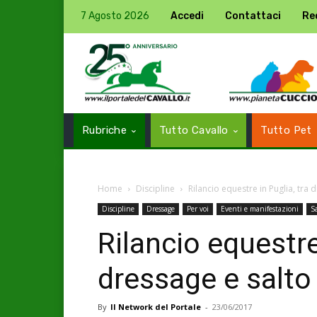
7 Agosto 2026
Accedi
Contattaci
Re
Rubriche
Tutto Cavallo
Tutto Pet
Home
Discipline
Rilancio equestre in Puglia, tra 
Discipline
Dressage
Per voi
Eventi e manifestazioni
Sa
Rilancio equestre
dressage e salto
By
Il Network del Portale
-
23/06/2017