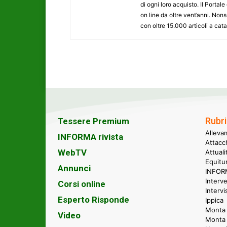
di ogni loro acquisto. Il Porta
on line da oltre vent’anni. N
con oltre 15.000 articoli a cat
Rubri
Tessere Premium
Alleva
INFORMA rivista
Attacc
WebTV
Attual
Equitu
Annunci
INFORM
Interve
Corsi online
Intervi
Esperto Risponde
Ippica
Monta 
Video
Monta