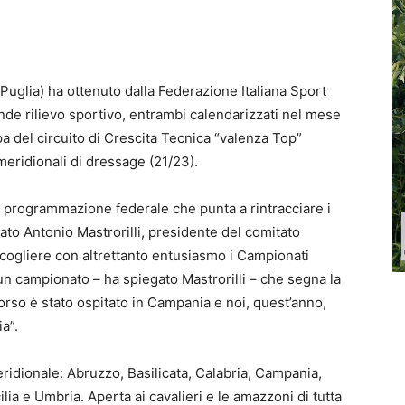
 Puglia) ha ottenuto dalla Federazione Italiana Sport
nde rilievo sportivo, entrambi calendarizzati nel mese
ppa del circuito di Crescita Tecnica “valenza Top”
meridionali di dressage (21/23).
 di programmazione federale che punta a rintracciare i
arato Antonio Mastrorilli, presidente del comitato
cogliere con altrettanto entusiasmo i Campionati
 un campionato – ha spiegato Mastrorilli – che segna la
orso è stato ospitato in Campania e noi, quest’anno,
a”.
eridionale: Abruzzo, Basilicata, Calabria, Campania,
lia e Umbria. Aperta ai cavalieri e le amazzoni di tutta