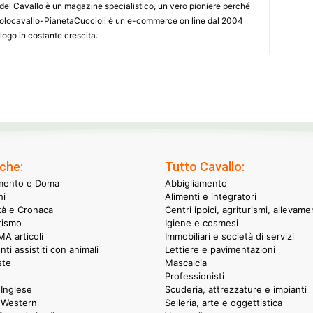
le del Cavallo è un magazine specialistico, un vero pioniere perché
onsolocavallo-PianetaCuccioli è un e-commerce on line dal 2004
alogo in costante crescita.
che:
Tutto Cavallo:
mento e Doma
Abbigliamento
hi
Alimenti e integratori
ità e Cronaca
Centri ippici, agriturismi, allevame
rismo
Igiene e cosmesi
A articoli
Immobiliari e società di servizi
nti assistiti con animali
Lettiere e pavimentazioni
ste
Mascalcia
Professionisti
Inglese
Scuderia, attrezzature e impianti
 Western
Selleria, arte e oggettistica