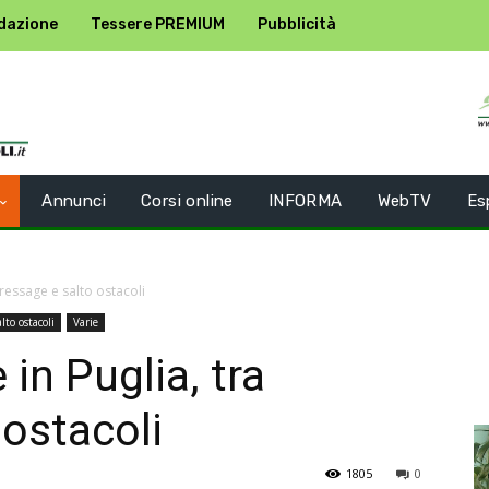
dazione
Tessere PREMIUM
Pubblicità
Annunci
Corsi online
INFORMA
WebTV
Es
dressage e salto ostacoli
lto ostacoli
Varie
 in Puglia, tra
 ostacoli
1805
0