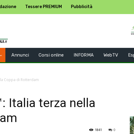
dazione
Tessere PREMIUM
Pubblicità
Annunci
Corsi online
INFORMA
WebTV
Es
ella Coppa di Rotterdam
 Italia terza nella
dam
1841
0