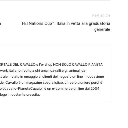
Next article
a
FEI Nations Cup™: Italia in vetta alla graduatoria
generale
L PORTALE DEL CAVALLO e l'e-shop NON SOLO CAVALLO PIANETA
k italiano rivolto a chi ama i cavalli e gli animali da
ale inviato in omaggio ai clienti del negozio on line in occasione
le del Cavallo è un magazine specialistico, un vero pioniere perché
onsolocavallo-PianetaCuccioli è un e-commerce on line dal 2004
alogo in costante crescita.