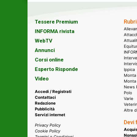
Rubri
Tessere Premium
Alleva
INFORMA rivista
Attacc
WebTV
Attual
Equitu
Annunci
INFORM
Interve
Corsi online
Intervi
Esperto Risponde
Ippica
Monta 
Video
Monta
News P
Accedi / Registrati
Polo
Contattaci
Varie
Redazione
Veteri
Pubblicità
Altre d
Servizi internet
Devi 
Privacy Policy
Acquis
Cookie Policy
Nonsol
Termini e Condizioni