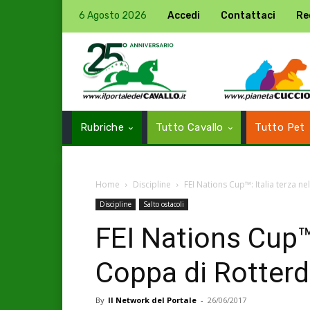
6 Agosto 2026
Accedi
Contattaci
Re
Rubriche
Tutto Cavallo
Tutto Pet
Home
Discipline
FEI Nations Cup™: Italia terza n
Discipline
Salto ostacoli
FEI Nations Cup™:
Coppa di Rotter
By
Il Network del Portale
-
26/06/2017