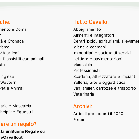
che:
Tutto Cavallo:
mento e Doma
Abbigliamento
hi
Alimenti e integratori
ità e Cronaca
Centri ippici, agriturismi, allevame
rismo
Igiene e cosmesi
A articoli
Immobiliari e società di servizi
nti assistiti con animali
Lettiere e pavimentazioni
ste
Mascalcia
Professionisti
Inglese
Scuderia, attrezzature e impianti
 Western
Selleria, arte e oggettistica
et e Animali
Van, trailer, carrozze e trasporto
Veterinaria
Archivi:
naria e Mascalcia
iscipline Equestri
Articoli precedenti il 2020
Forum
fare un regalo?
ta un Buono Regalo su
oCavallo.it