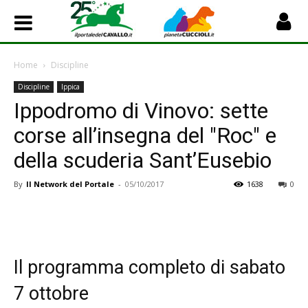
Home
Discipline
Discipline
Ippica
Ippodromo di Vinovo: sette
corse all’insegna del "Roc" e
della scuderia Sant’Eusebio
By
Il Network del Portale
-
05/10/2017
1638
0
Il programma completo di sabato
7 ottobre