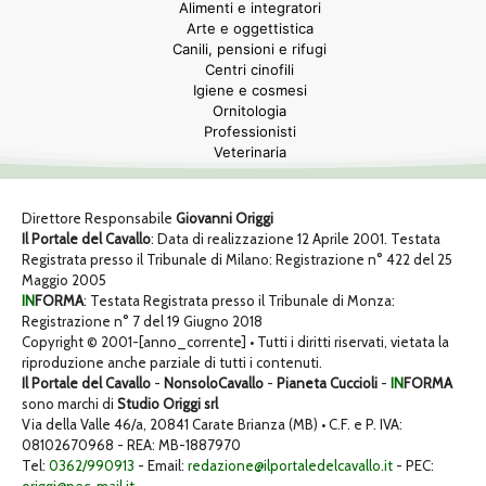
Alimenti e integratori
Arte e oggettistica
Canili, pensioni e rifugi
Centri cinofili
Igiene e cosmesi
Ornitologia
Professionisti
Veterinaria
Direttore Responsabile
Giovanni Origgi
Il Portale del Cavallo
: Data di realizzazione 12 Aprile 2001. Testata
Registrata presso il Tribunale di Milano: Registrazione n° 422 del 25
Maggio 2005
IN
FORMA
: Testata Registrata presso il Tribunale di Monza:
Registrazione n° 7 del 19 Giugno 2018
Copyright © 2001-[anno_corrente] • Tutti i diritti riservati, vietata la
riproduzione anche parziale di tutti i contenuti.
Il Portale del Cavallo
-
NonsoloCavallo
-
Pianeta Cuccioli
-
IN
FORMA
sono marchi di
Studio Origgi srl
Via della Valle 46/a, 20841 Carate Brianza (MB) • C.F. e P. IVA:
08102670968 - REA: MB-1887970
Tel:
0362/990913
- Email:
redazione@ilportaledelcavallo.it
- PEC: