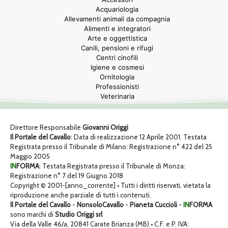
Acquariologia
Allevamenti animali da compagnia
Alimenti e integratori
Arte e oggettistica
Canili, pensioni e rifugi
Centri cinofili
Igiene e cosmesi
Ornitologia
Professionisti
Veterinaria
Direttore Responsabile
Giovanni Origgi
Il Portale del Cavallo
: Data di realizzazione 12 Aprile 2001. Testata
Registrata presso il Tribunale di Milano: Registrazione n° 422 del 25
Maggio 2005
IN
FORMA
: Testata Registrata presso il Tribunale di Monza:
Registrazione n° 7 del 19 Giugno 2018
Copyright © 2001-[anno_corrente] • Tutti i diritti riservati, vietata la
riproduzione anche parziale di tutti i contenuti.
Il Portale del Cavallo
-
NonsoloCavallo
-
Pianeta Cuccioli
-
IN
FORMA
sono marchi di
Studio Origgi srl
Via della Valle 46/a, 20841 Carate Brianza (MB) • C.F. e P. IVA: