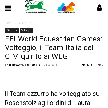
Home
Discipline
Discipline
Volteggio
FEI World Equestrian Games:
Volteggio, il Team Italia del
CIM quinto ai WEG
By
Il Network del Portale
-
24/09/2018
1913
0
Il Team azzurro ha volteggiato su
Rosenstolz agli ordini di Laura