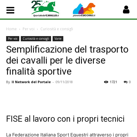
Home
Per voi
Curiosità e consigli
Per voi
Curiosità e consigli
Varie
Semplificazione del trasporto
dei cavalli per le diverse
finalità sportive
By
Il Network del Portale
-
09/11/2018
1721
0
FISE al lavoro con i propri tecnici
La Federazione Italiana Sport Equestri attraverso i propri