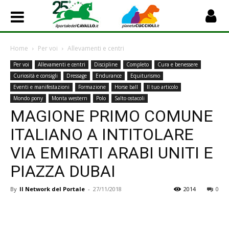
Home
Per voi
Allevamenti e centri
Per voi
Allevamenti e centri
Discipline
Completo
Cura e benessere
Curiosità e consigli
Dressage
Endurance
Equiturismo
Eventi e manifestazioni
Formazione
Horse ball
Il tuo articolo
Mondo pony
Monta western
Polo
Salto ostacoli
MAGIONE PRIMO COMUNE
ITALIANO A INTITOLARE
VIA EMIRATI ARABI UNITI E
PIAZZA DUBAI
By
Il Network del Portale
-
27/11/2018
2014
0