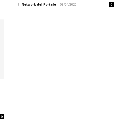
Il Network del Portale
-
09/04/2020
0
0