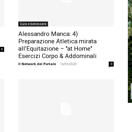
Cura e benessere
Alessandro Manca: 4)
Preparazione Atletica mirata
all’Equitazione – "at Home"
0
Esercizi Corpo & Addominali
Il Network del Portale
-
16/05/2020
0