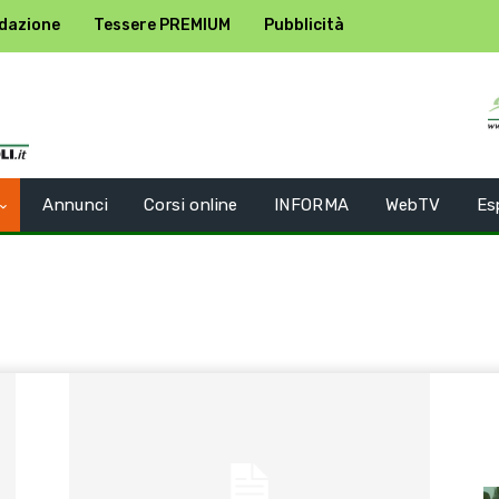
dazione
Tessere PREMIUM
Pubblicità
Annunci
Corsi online
INFORMA
WebTV
Es