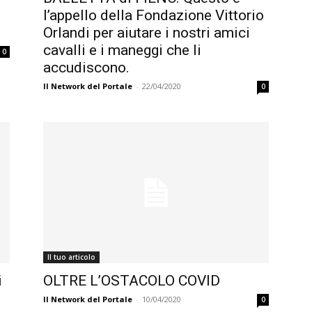
l’appello della Fondazione Vittorio
Orlandi per aiutare i nostri amici
cavalli e i maneggi che li
0
accudiscono.
Il Network del Portale
-
22/04/2020
0
Il tuo articolo
i
OLTRE L’OSTACOLO COVID
Il Network del Portale
-
10/04/2020
0