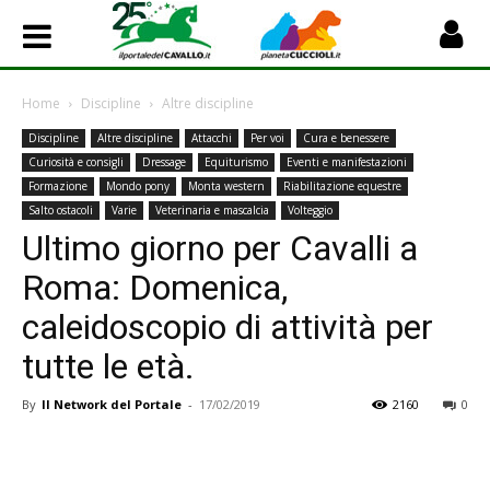
Home
Discipline
Altre discipline
Discipline
Altre discipline
Attacchi
Per voi
Cura e benessere
Curiosità e consigli
Dressage
Equiturismo
Eventi e manifestazioni
Formazione
Mondo pony
Monta western
Riabilitazione equestre
Salto ostacoli
Varie
Veterinaria e mascalcia
Volteggio
Ultimo giorno per Cavalli a
Roma: Domenica,
caleidoscopio di attività per
tutte le età.
By
Il Network del Portale
-
17/02/2019
2160
0