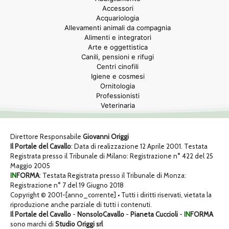
Accessori
Acquariologia
Allevamenti animali da compagnia
Alimenti e integratori
Arte e oggettistica
Canili, pensioni e rifugi
Centri cinofili
Igiene e cosmesi
Ornitologia
Professionisti
Veterinaria
Direttore Responsabile
Giovanni Origgi
Il Portale del Cavallo
: Data di realizzazione 12 Aprile 2001. Testata
Registrata presso il Tribunale di Milano: Registrazione n° 422 del 25
Maggio 2005
IN
FORMA
: Testata Registrata presso il Tribunale di Monza:
Registrazione n° 7 del 19 Giugno 2018
Copyright © 2001-[anno_corrente] • Tutti i diritti riservati, vietata la
riproduzione anche parziale di tutti i contenuti.
Il Portale del Cavallo
-
NonsoloCavallo
-
Pianeta Cuccioli
-
IN
FORMA
sono marchi di
Studio Origgi srl