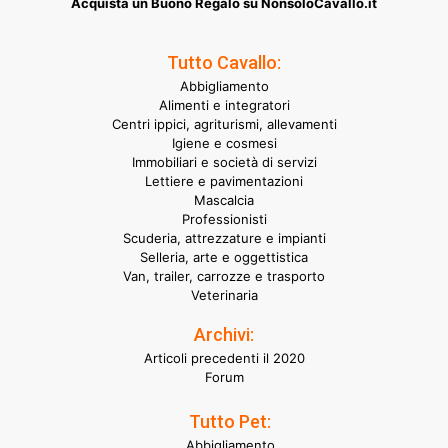
Acquista un Buono Regalo su NonsoloCavallo.it
Tutto Cavallo:
Abbigliamento
Alimenti e integratori
Centri ippici, agriturismi, allevamenti
Igiene e cosmesi
Immobiliari e società di servizi
Lettiere e pavimentazioni
Mascalcia
Professionisti
Scuderia, attrezzature e impianti
Selleria, arte e oggettistica
Van, trailer, carrozze e trasporto
Veterinaria
Archivi:
Articoli precedenti il 2020
Forum
Tutto Pet:
Abbigliamento