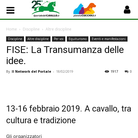
Home
Discipline
Altre discipline
Discipline
Altre discipline
Per voi
Equiturismo
Eventi e manifestazioni
FISE: La Transumanza delle
idee.
By
Il Network del Portale
-
18/02/2019
1917
0
13-16 febbraio 2019. A cavallo, tra
cultura e tradizione
Gli organizzatori