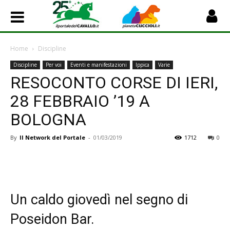
Home
Discipline
Discipline
Per voi
Eventi e manifestazioni
Ippica
Varie
RESOCONTO CORSE DI IERI,
28 FEBBRAIO ’19 A
BOLOGNA
By
Il Network del Portale
-
01/03/2019
1712
0
Un caldo giovedì nel segno di
Poseidon Bar.