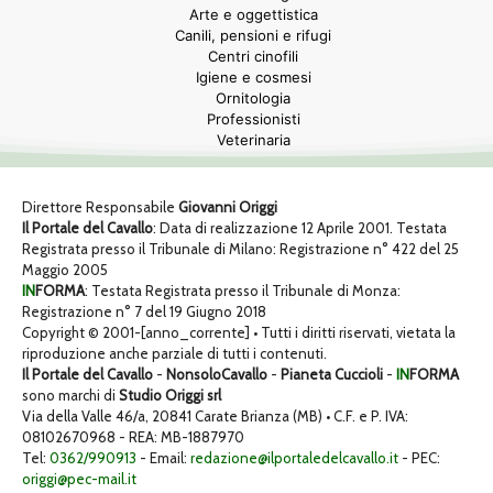
Arte e oggettistica
Canili, pensioni e rifugi
Centri cinofili
Igiene e cosmesi
Ornitologia
Professionisti
Veterinaria
Direttore Responsabile
Giovanni Origgi
Il Portale del Cavallo
: Data di realizzazione 12 Aprile 2001. Testata
Registrata presso il Tribunale di Milano: Registrazione n° 422 del 25
Maggio 2005
IN
FORMA
: Testata Registrata presso il Tribunale di Monza:
Registrazione n° 7 del 19 Giugno 2018
Copyright © 2001-[anno_corrente] • Tutti i diritti riservati, vietata la
riproduzione anche parziale di tutti i contenuti.
Il Portale del Cavallo
-
NonsoloCavallo
-
Pianeta Cuccioli
-
IN
FORMA
sono marchi di
Studio Origgi srl
Via della Valle 46/a, 20841 Carate Brianza (MB) • C.F. e P. IVA:
08102670968 - REA: MB-1887970
Tel:
0362/990913
- Email:
redazione@ilportaledelcavallo.it
- PEC:
origgi@pec-mail.it