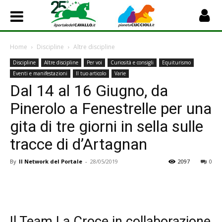
Home
Discipline
Altre discipline
Discipline
Altre discipline
Per voi
Curiosità e consigli
Equiturismo
Eventi e manifestazioni
Il tuo articolo
Varie
Dal 14 al 16 Giugno, da
Pinerolo a Fenestrelle per una
gita di tre giorni in sella sulle
tracce di d’Artagnan
By
Il Network del Portale
-
28/05/2019
2097
0
Il Team La Croce in collaborazione