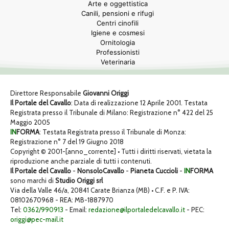
Arte e oggettistica
Canili, pensioni e rifugi
Centri cinofili
Igiene e cosmesi
Ornitologia
Professionisti
Veterinaria
Direttore Responsabile
Giovanni Origgi
Il Portale del Cavallo
: Data di realizzazione 12 Aprile 2001. Testata
Registrata presso il Tribunale di Milano: Registrazione n° 422 del 25
Maggio 2005
IN
FORMA
: Testata Registrata presso il Tribunale di Monza:
Registrazione n° 7 del 19 Giugno 2018
Copyright © 2001-[anno_corrente] • Tutti i diritti riservati, vietata la
riproduzione anche parziale di tutti i contenuti.
Il Portale del Cavallo
-
NonsoloCavallo
-
Pianeta Cuccioli
-
IN
FORMA
sono marchi di
Studio Origgi srl
Via della Valle 46/a, 20841 Carate Brianza (MB) • C.F. e P. IVA:
08102670968 - REA: MB-1887970
Tel:
0362/990913
- Email:
redazione@ilportaledelcavallo.it
- PEC:
origgi@pec-mail.it