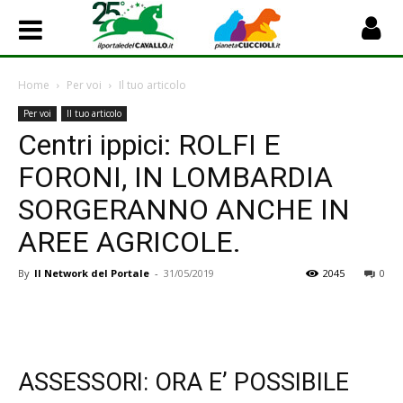
Home
Per voi
Il tuo articolo
Per voi
Il tuo articolo
Centri ippici: ROLFI E
FORONI, IN LOMBARDIA
SORGERANNO ANCHE IN
AREE AGRICOLE.
By
Il Network del Portale
-
31/05/2019
2045
0
ASSESSORI: ORA E’ POSSIBILE