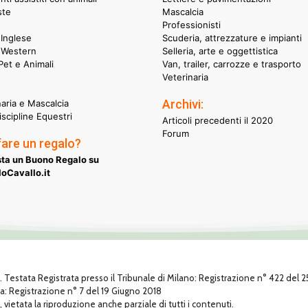
ste
Mascalcia
Professionisti
Inglese
Scuderia, attrezzature e impianti
 Western
Selleria, arte e oggettistica
et e Animali
Van, trailer, carrozze e trasporto
Veterinaria
Archivi:
naria e Mascalcia
iscipline Equestri
Articoli precedenti il 2020
Forum
fare un regalo?
ta un Buono Regalo su
oCavallo.it
1. Testata Registrata presso il Tribunale di Milano: Registrazione n° 422 del
za: Registrazione n° 7 del 19 Giugno 2018
, vietata la riproduzione anche parziale di tutti i contenuti.