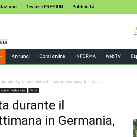
dazione
Tessere PREMIUM
Pubblicità
Annunci
Corsi online
INFORMA
WebTV
Es
a durante il prossimo fine settimana in Germania, Irlanda e...
i e manifestazioni
Varie
ta durante il
ttimana in Germania,