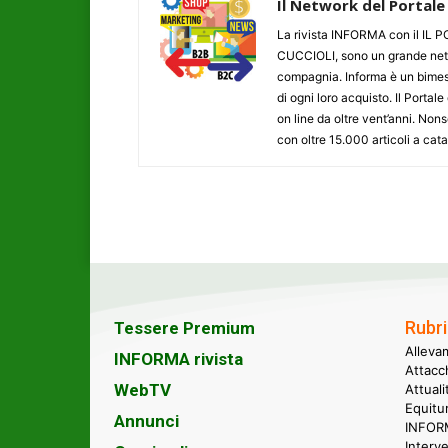
Il Network del Portale
La rivista INFORMA con il I
CUCCIOLI, sono un grande networ
compagnia. Informa è un bimestr
di ogni loro acquisto. Il Porta
on line da oltre vent’anni. N
con oltre 15.000 articoli a cat
Rubri
Tessere Premium
Alleva
INFORMA rivista
Attacc
WebTV
Attual
Equitu
Annunci
INFORM
Interve