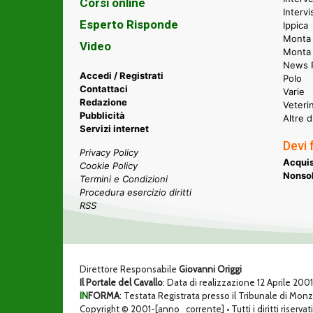
Corsi online
Intervi
Esperto Risponde
Ippica
Monta 
Video
Monta
News P
Accedi / Registrati
Polo
Contattaci
Varie
Redazione
Veteri
Pubblicità
Altre d
Servizi internet
Devi 
Privacy Policy
Acquis
Cookie Policy
Nonsol
Termini e Condizioni
Procedura esercizio diritti
RSS
Direttore Responsabile
Giovanni Origgi
Il Portale del Cavallo
: Data di realizzazione 12 Aprile 200
IN
FORMA
: Testata Registrata presso il Tribunale di Mon
Copyright © 2001-[anno_corrente] • Tutti i diritti riservati