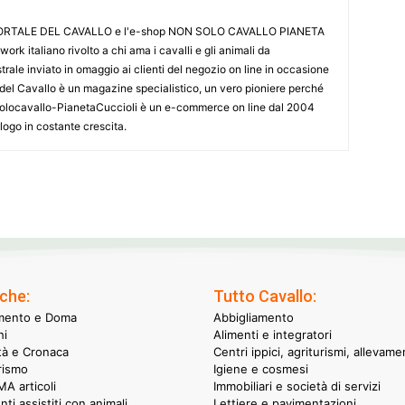
L PORTALE DEL CAVALLO e l'e-shop NON SOLO CAVALLO PIANETA
k italiano rivolto a chi ama i cavalli e gli animali da
ale inviato in omaggio ai clienti del negozio on line in occasione
le del Cavallo è un magazine specialistico, un vero pioniere perché
onsolocavallo-PianetaCuccioli è un e-commerce on line dal 2004
alogo in costante crescita.
che:
Tutto Cavallo:
mento e Doma
Abbigliamento
hi
Alimenti e integratori
ità e Cronaca
Centri ippici, agriturismi, allevame
rismo
Igiene e cosmesi
A articoli
Immobiliari e società di servizi
nti assistiti con animali
Lettiere e pavimentazioni