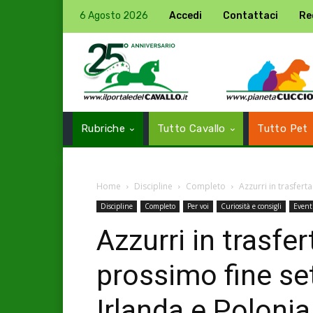
6 Agosto 2026
Accedi
Contattaci
Re
Rubriche
Tutto Cavallo
Tutto Pet
Home
Discipline
Completo
Azzurri in trasfert
Discipline
Completo
Per voi
Curiosità e consigli
Event
Azzurri in trasfer
prossimo fine se
Irlanda e Polonia