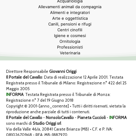
Acquariologia
Allevamenti animali da compagnia
Alimenti e integratori
Arte e oggettistica
Canili, pensioni e rifugi
Centri cinofili
Igiene e cosmesi
Ornitologia
Professionisti
Veterinaria
Direttore Responsabile
Giovanni Origgi
Il Portale del Cavallo
: Data di realizzazione 12 Aprile 2001. Testata
Registrata presso il Tribunale di Milano: Registrazione n° 422 del 25
Maggio 2005
IN
FORMA
: Testata Registrata presso il Tribunale di Monza:
Registrazione n° 7 del 19 Giugno 2018
Copyright © 2001-[anno_corrente] • Tutti i diritti riservati, vietata la
riproduzione anche parziale di tutti i contenuti.
Il Portale del Cavallo
-
NonsoloCavallo
-
Pianeta Cuccioli
-
IN
FORMA
sono marchi di
Studio Origgi srl
Via della Valle 46/a, 20841 Carate Brianza (MB) • C.F. e P. IVA:
08102670968 - REA: MB-1887970