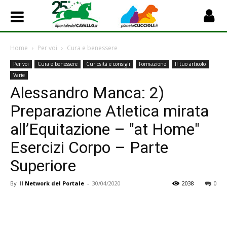
Home
Per voi
Cura e benessere
Per voi
Cura e benessere
Curiosità e consigli
Formazione
Il tuo articolo
Varie
Alessandro Manca: 2)
Preparazione Atletica mirata
all’Equitazione – "at Home"
Esercizi Corpo – Parte
Superiore
By
Il Network del Portale
-
30/04/2020
2038
0