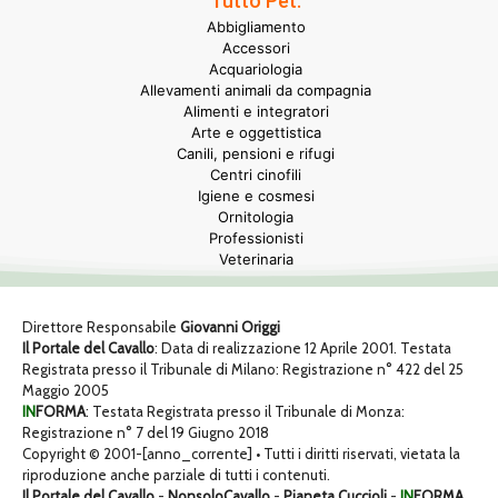
Tutto Pet:
Abbigliamento
Accessori
Acquariologia
Allevamenti animali da compagnia
Alimenti e integratori
Arte e oggettistica
Canili, pensioni e rifugi
Centri cinofili
Igiene e cosmesi
Ornitologia
Professionisti
Veterinaria
Direttore Responsabile
Giovanni Origgi
Il Portale del Cavallo
: Data di realizzazione 12 Aprile 2001. Testata
Registrata presso il Tribunale di Milano: Registrazione n° 422 del 25
Maggio 2005
IN
FORMA
: Testata Registrata presso il Tribunale di Monza:
Registrazione n° 7 del 19 Giugno 2018
Copyright © 2001-[anno_corrente] • Tutti i diritti riservati, vietata la
riproduzione anche parziale di tutti i contenuti.
Il Portale del Cavallo
-
NonsoloCavallo
-
Pianeta Cuccioli
-
IN
FORMA