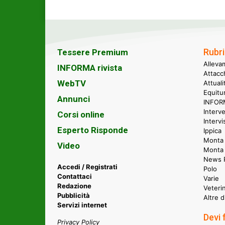
Rubri
Tessere Premium
Alleva
INFORMA rivista
Attacc
WebTV
Attual
Equitu
Annunci
INFORM
Interve
Corsi online
Intervi
Esperto Risponde
Ippica
Monta 
Video
Monta
News P
Accedi / Registrati
Polo
Contattaci
Varie
Redazione
Veteri
Pubblicità
Altre d
Servizi internet
Devi 
Privacy Policy