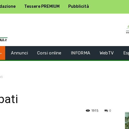
dazione
Tessere PREMIUM
Pubblicità
Annunci
Corsi online
INFORMA
WebTV
Es
ti
bati
1915
0