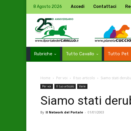
8 Agosto 2026
Accedi
Contattaci
Re
Rubriche
Tutto Cavallo
Tutto Pet
Home
Per voi
Il tuo articolo
Siamo stati deruba
Per voi
Il tuo articolo
Varie
Siamo stati deru
By
Il Network del Portale
-
01/01/2003