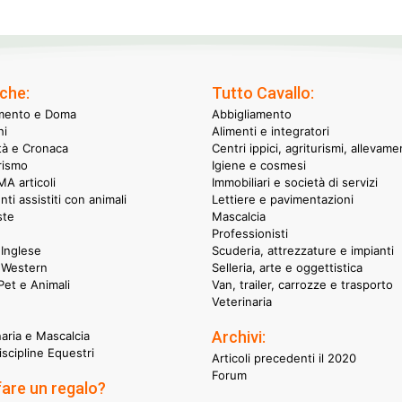
che:
Tutto Cavallo:
mento e Doma
Abbigliamento
hi
Alimenti e integratori
ità e Cronaca
Centri ippici, agriturismi, allevame
rismo
Igiene e cosmesi
A articoli
Immobiliari e società di servizi
nti assistiti con animali
Lettiere e pavimentazioni
ste
Mascalcia
Professionisti
Inglese
Scuderia, attrezzature e impianti
 Western
Selleria, arte e oggettistica
et e Animali
Van, trailer, carrozze e trasporto
Veterinaria
Archivi:
naria e Mascalcia
iscipline Equestri
Articoli precedenti il 2020
Forum
fare un regalo?