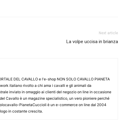
Next article
La volpe uccisa in brianza
L PORTALE DEL CAVALLO e l'e-shop NON SOLO CAVALLO PIANETA
k italiano rivolto a chi ama i cavalli e gli animali da
ale inviato in omaggio ai clienti del negozio on line in occasione
le del Cavallo è un magazine specialistico, un vero pioniere perché
onsolocavallo-PianetaCuccioli è un e-commerce on line dal 2004
alogo in costante crescita.