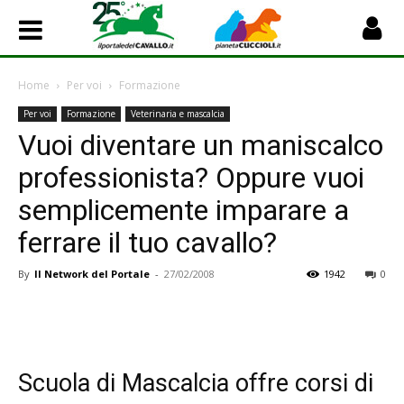
Home
Per voi
Formazione
Per voi
Formazione
Veterinaria e mascalcia
Vuoi diventare un maniscalco
professionista? Oppure vuoi
semplicemente imparare a
ferrare il tuo cavallo?
By
Il Network del Portale
-
27/02/2008
1942
0
Scuola di Mascalcia offre corsi di