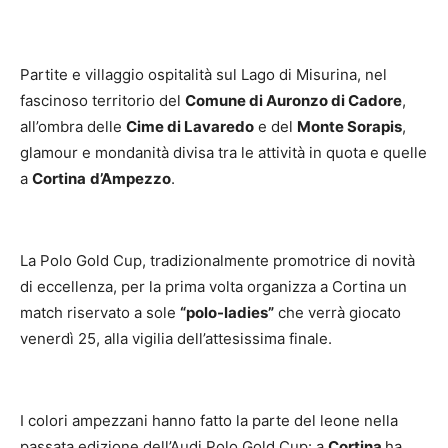
Partite e villaggio ospitalità sul Lago di Misurina, nel
fascinoso territorio del
Comune di Auronzo di Cadore
,
all’ombra delle
Cime di Lavaredo
e del
Monte Sorapis
,
glamour e mondanità divisa tra le attività in quota e quelle
a
Cortina
d’Ampezzo
.
La Polo Gold Cup, tradizionalmente promotrice di novità
di eccellenza, per la prima volta organizza a Cortina un
match riservato a sole
“polo-ladies”
che verrà giocato
venerdì 25, alla vigilia dell’attesissima finale.
I colori ampezzani hanno fatto la parte del leone nella
passata edizione dell’Audi Polo Gold Cup: a
Cortina
ha