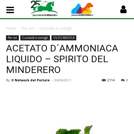
Home
Per voi
Curiosità e consigli
Per voi
Curiosità e consigli
OLOS MEDICA
ACETATO D´AMMONIACA
LIQUIDO – SPIRITO DEL
MINDERERO
By
Il Network del Portale
-
06/06/2011
2114
0