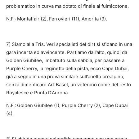
problematico in curva ma dotato di finale al fulmicotone.
N.F.: Montaffair (2), Ferrovieri (11), Amorita (9).
7) Siamo alla Tris. Veri specialisti del dirt si sfidano in una
gara incerta ed avvincente. Partiamo dall’alto, quindi da
Golden Giubilee, imbattuto sulla sabbia, per passare a
Purple Cherry, la reginetta della pista, ecco Cape Dubai,
già a segno in una prova similare sull’anello prealpino,
senza dimenticare Art Basel, un veterano come del resto
Royalesce e Punta D’Aurona.
N.F.: Golden Giubilee (1), Purple Cherry (2), Cape Dubai
(4).
8) Si chiude questo splendido convegno con una prova