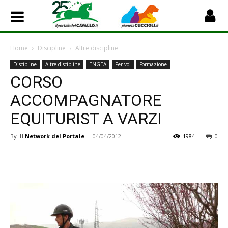
Home
Discipline
Altre discipline
Discipline
Altre discipline
ENGEA
Per voi
Formazione
CORSO
ACCOMPAGNATORE
EQUITURIST A VARZI
By
Il Network del Portale
-
04/04/2012
1984
0