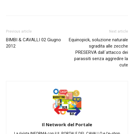
Previous article
Next article
BIMBI & CAVALLI 02 Giugno
Equinopick, soluzione naturale
2012
sgradita alle zecche
PRESERVA dall´attacco dei
parassiti senza aggredire la
cute
Il Network del Portale
La rivista INFORMA con il IL PORTALE DEL CAVALLO e l'e-shop