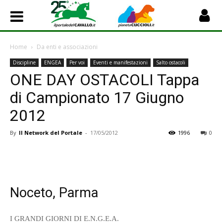
Home
Da enti e associazioni
Discipline
ENGEA
Per voi
Eventi e manifestazioni
Salto ostacoli
ONE DAY OSTACOLI Tappa
di Campionato 17 Giugno
2012
By
Il Network del Portale
-
17/05/2012
1996
0
Noceto, Parma
I GRANDI GIORNI DI E.N.G.E.A.