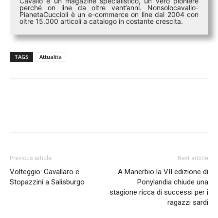
Cavallo è un magazine specialistico, un vero pioniere
perché on line da oltre vent’anni. Nonsolocavallo-
PianetaCuccioli è un e-commerce on line dal 2004 con
oltre 15.000 articoli a catalogo in costante crescita.
TAGS
Attualita
Previous article
Next article
Volteggio: Cavallaro e
A Manerbio la VII edizione di
Stopazzini a Salisburgo
Ponylandia chiude una
stagione ricca di successi per i
ragazzi sardi