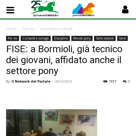
Home
Per voi
Curiosità e consigli
Per voi
Curiosità e consigli
Discipline
Mondo pony
Salto ostacoli
Varie
FISE: a Bormioli, già tecnico
dei giovani, affidato anche il
settore pony
By
Il Network del Portale
-
06/12/2012
1937
0