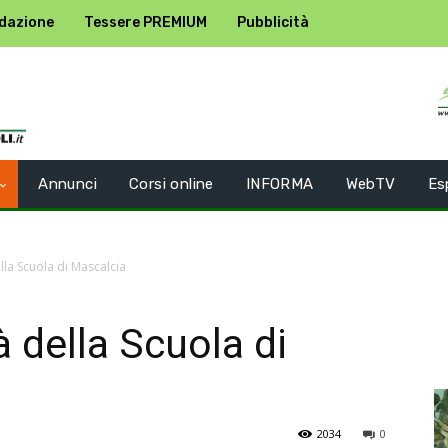
dazione
Tessere PREMIUM
Pubblicità
Annunci
Corsi online
INFORMA
WebTV
Es
ella Scuola di Mascalcia
à della Scuola di
2034
0