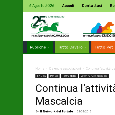
6 Agosto 2026
Accedi
Contattaci
Re
Rubriche
Tutto Cavallo
Tutto Pet
Home
Da enti e associazioni
Continua l’attività d
ENGEA
Per voi
Formazione
Veterinaria e mascalcia
Continua l’attivit
Mascalcia
By
Il Network del Portale
-
21/02/2013