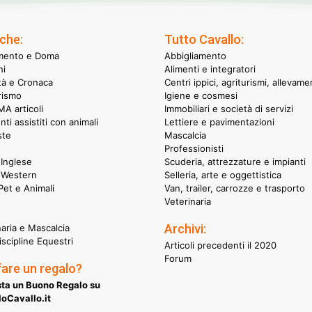
che:
Tutto Cavallo:
mento e Doma
Abbigliamento
hi
Alimenti e integratori
ità e Cronaca
Centri ippici, agriturismi, allevame
rismo
Igiene e cosmesi
A articoli
Immobiliari e società di servizi
nti assistiti con animali
Lettiere e pavimentazioni
ste
Mascalcia
Professionisti
Inglese
Scuderia, attrezzature e impianti
 Western
Selleria, arte e oggettistica
et e Animali
Van, trailer, carrozze e trasporto
Veterinaria
Archivi:
naria e Mascalcia
iscipline Equestri
Articoli precedenti il 2020
Forum
fare un regalo?
ta un Buono Regalo su
oCavallo.it