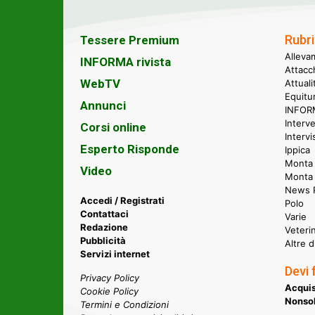
Rubri
Tessere Premium
Alleva
INFORMA rivista
Attacc
WebTV
Attual
Equitu
Annunci
INFORM
Interve
Corsi online
Intervi
Esperto Risponde
Ippica
Monta 
Video
Monta
News P
Accedi / Registrati
Polo
Contattaci
Varie
Redazione
Veteri
Pubblicità
Altre d
Servizi internet
Devi 
Privacy Policy
Acquis
Cookie Policy
Nonsol
Termini e Condizioni