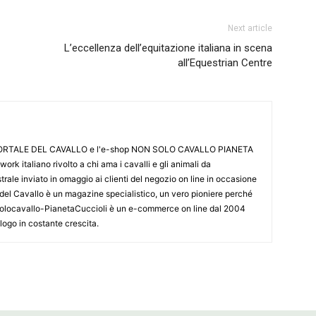
Next article
L’eccellenza dell’equitazione italiana in scena
all’Equestrian Centre
L PORTALE DEL CAVALLO e l'e-shop NON SOLO CAVALLO PIANETA
k italiano rivolto a chi ama i cavalli e gli animali da
ale inviato in omaggio ai clienti del negozio on line in occasione
le del Cavallo è un magazine specialistico, un vero pioniere perché
onsolocavallo-PianetaCuccioli è un e-commerce on line dal 2004
alogo in costante crescita.