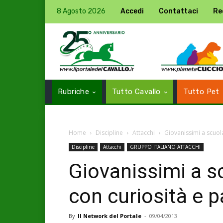
8 Agosto 2026
Accedi
Contattaci
Re
Rubriche
Tutto Cavallo
Tutto Pet
Home
Discipline
Attacchi
Giovanissimi a scuola
Discipline
Attacchi
GRUPPO ITALIANO ATTACCHI
Giovanissimi a s
con curiosità e 
By
Il Network del Portale
-
09/04/2013