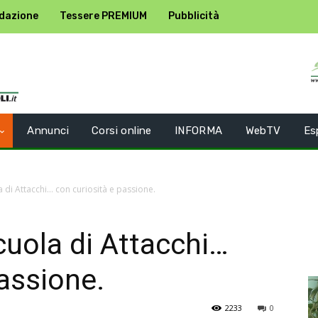
dazione
Tessere PREMIUM
Pubblicità
Annunci
Corsi online
INFORMA
WebTV
Es
 di Attacchi… con curiosità e passione.
cuola di Attacchi…
passione.
2233
0