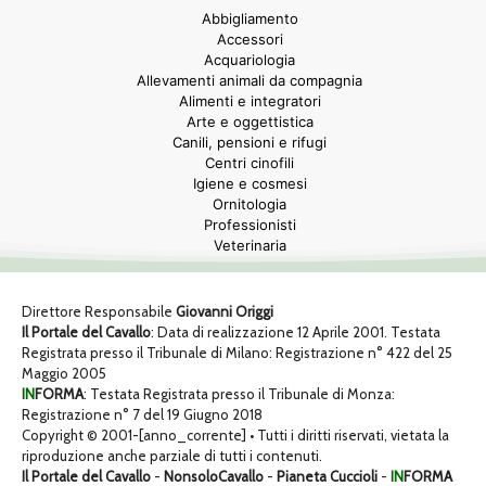
Abbigliamento
Accessori
Acquariologia
Allevamenti animali da compagnia
Alimenti e integratori
Arte e oggettistica
Canili, pensioni e rifugi
Centri cinofili
Igiene e cosmesi
Ornitologia
Professionisti
Veterinaria
Direttore Responsabile
Giovanni Origgi
Il Portale del Cavallo
: Data di realizzazione 12 Aprile 2001. Testata
Registrata presso il Tribunale di Milano: Registrazione n° 422 del 25
Maggio 2005
IN
FORMA
: Testata Registrata presso il Tribunale di Monza:
Registrazione n° 7 del 19 Giugno 2018
Copyright © 2001-[anno_corrente] • Tutti i diritti riservati, vietata la
riproduzione anche parziale di tutti i contenuti.
Il Portale del Cavallo
-
NonsoloCavallo
-
Pianeta Cuccioli
-
IN
FORMA