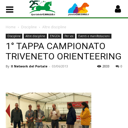
Home
Discipline
Altre discipline
Discipline
Altre discipline
ENGEA
Per voi
Eventi e manifestazioni
1° TAPPA CAMPIONATO
TRIVENETO ORIENTEERING
By
Il Network del Portale
-
03/06/2013
2033
0