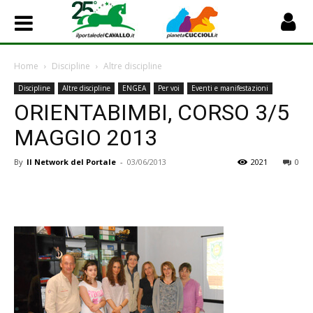
Home
Discipline
Altre discipline
Discipline
Altre discipline
ENGEA
Per voi
Eventi e manifestazioni
ORIENTABIMBI, CORSO 3/5
MAGGIO 2013
By
Il Network del Portale
-
03/06/2013
2021
0