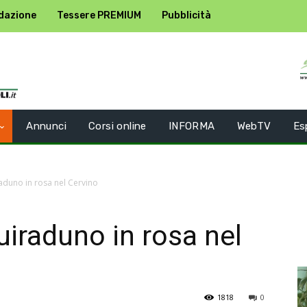
dazione
Tessere PREMIUM
Pubblicità
Annunci
Corsi online
INFORMA
WebTV
Es
raduno in rosa nel Cervino
uiraduno in rosa nel
1818
0