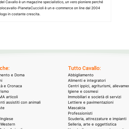
le del Cavallo è un magazine specialistico, un vero pioniere perché
onsolocavallo-PianetaCuccioli è un e-commerce on line dal 2004
alogo in costante crescita.
che:
Tutto Cavallo:
mento e Doma
Abbigliamento
hi
Alimenti e integratori
ità e Cronaca
Centri ippici, agriturismi, allevame
rismo
Igiene e cosmesi
A articoli
Immobiliari e società di servizi
nti assistiti con animali
Lettiere e pavimentazioni
ste
Mascalcia
Professionisti
Inglese
Scuderia, attrezzature e impianti
 Western
Selleria, arte e oggettistica