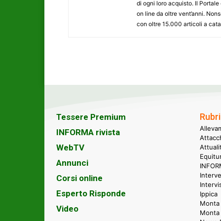
di ogni loro acquisto. Il Porta
on line da oltre vent’anni. N
con oltre 15.000 articoli a cat
Rubri
Tessere Premium
Alleva
INFORMA rivista
Attacc
WebTV
Attual
Equitu
Annunci
INFORM
Interve
Corsi online
Intervi
Esperto Risponde
Ippica
Monta 
Video
Monta