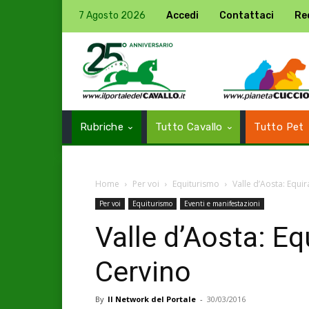
7 Agosto 2026
Accedi
Contattaci
Re
Rubriche
Tutto Cavallo
Tutto Pet
Home
Per voi
Equiturismo
Valle d’Aosta: Equi
Per voi
Equiturismo
Eventi e manifestazioni
Valle d’Aosta: Eq
Cervino
By
Il Network del Portale
-
30/03/2016