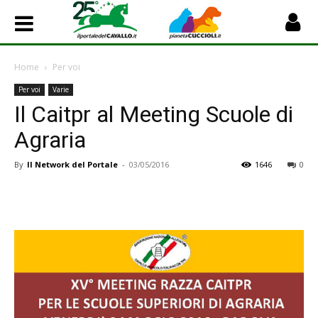
Home
Per voi
Per voi
Varie
Il Caitpr al Meeting Scuole di
Agraria
By
Il Network del Portale
-
03/05/2016
1646
0