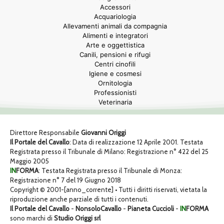
Accessori
Acquariologia
Allevamenti animali da compagnia
Alimenti e integratori
Arte e oggettistica
Canili, pensioni e rifugi
Centri cinofili
Igiene e cosmesi
Ornitologia
Professionisti
Veterinaria
Direttore Responsabile
Giovanni Origgi
Il Portale del Cavallo
: Data di realizzazione 12 Aprile 2001. Testata
Registrata presso il Tribunale di Milano: Registrazione n° 422 del 25
Maggio 2005
IN
FORMA
: Testata Registrata presso il Tribunale di Monza:
Registrazione n° 7 del 19 Giugno 2018
Copyright © 2001-[anno_corrente] • Tutti i diritti riservati, vietata la
riproduzione anche parziale di tutti i contenuti.
Il Portale del Cavallo
-
NonsoloCavallo
-
Pianeta Cuccioli
-
IN
FORMA
sono marchi di
Studio Origgi srl