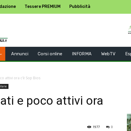
dazione
Tessere PREMIUM
Pubblicità
Annunci
Corsi online
INFORMA
WebTV
Es
oco attivi ora c’è Sop Bios
Varie
ati e poco attivi ora
1977
0