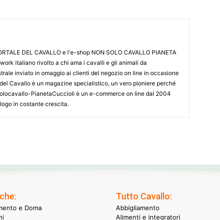
L PORTALE DEL CAVALLO e l'e-shop NON SOLO CAVALLO PIANETA
k italiano rivolto a chi ama i cavalli e gli animali da
ale inviato in omaggio ai clienti del negozio on line in occasione
le del Cavallo è un magazine specialistico, un vero pioniere perché
onsolocavallo-PianetaCuccioli è un e-commerce on line dal 2004
alogo in costante crescita.
che:
Tutto Cavallo:
mento e Doma
Abbigliamento
hi
Alimenti e integratori