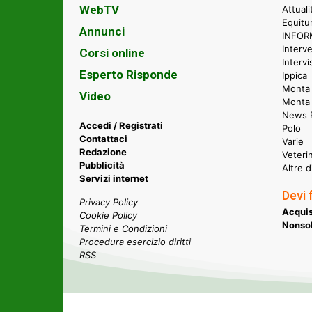
WebTV
Attual
Equitu
Annunci
INFORM
Interve
Corsi online
Intervi
Esperto Risponde
Ippica
Monta 
Video
Monta
News P
Accedi / Registrati
Polo
Contattaci
Varie
Redazione
Veteri
Pubblicità
Altre d
Servizi internet
Devi 
Privacy Policy
Acquis
Cookie Policy
Nonsol
Termini e Condizioni
Procedura esercizio diritti
RSS