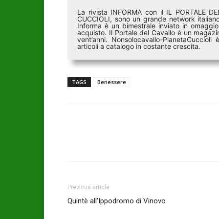
La rivista INFORMA con il IL PORTALE 
CUCCIOLI, sono un grande network italiano 
Informa è un bimestrale inviato in omaggio 
acquisto. Il Portale del Cavallo è un magazin
vent’anni. Nonsolocavallo-PianetaCucciol
articoli a catalogo in costante crescita.
TAGS
Benessere
Previous article
Quintè all’Ippodromo di Vinovo