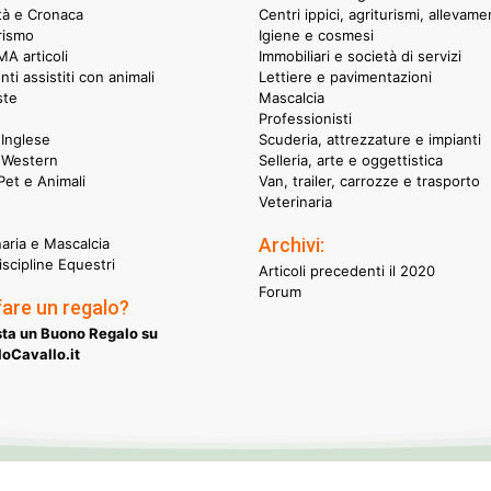
ità e Cronaca
Centri ippici, agriturismi, allevame
rismo
Igiene e cosmesi
A articoli
Immobiliari e società di servizi
nti assistiti con animali
Lettiere e pavimentazioni
ste
Mascalcia
Professionisti
Inglese
Scuderia, attrezzature e impianti
 Western
Selleria, arte e oggettistica
et e Animali
Van, trailer, carrozze e trasporto
Veterinaria
Archivi:
naria e Mascalcia
iscipline Equestri
Articoli precedenti il 2020
Forum
fare un regalo?
ta un Buono Regalo su
oCavallo.it