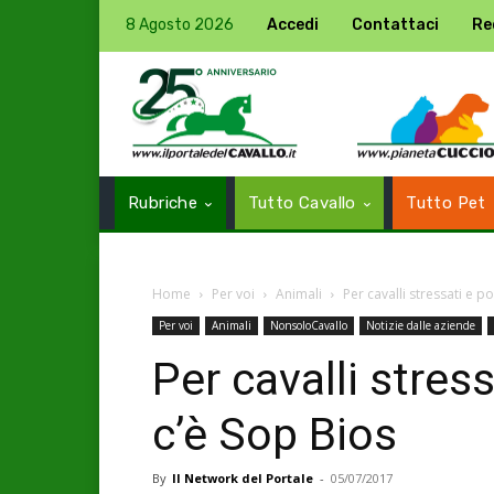
8 Agosto 2026
Accedi
Contattaci
Re
Rubriche
Tutto Cavallo
Tutto Pet
Home
Per voi
Animali
Per cavalli stressati e p
Per voi
Animali
NonsoloCavallo
Notizie dalle aziende
Per cavalli stress
c’è Sop Bios
By
Il Network del Portale
-
05/07/2017