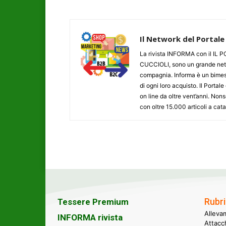
Il Network del Portale
La rivista INFORMA con il I
CUCCIOLI, sono un grande networ
compagnia. Informa è un bimestr
di ogni loro acquisto. Il Porta
on line da oltre vent’anni. N
con oltre 15.000 articoli a cat
Rubri
Tessere Premium
Alleva
INFORMA rivista
Attacc