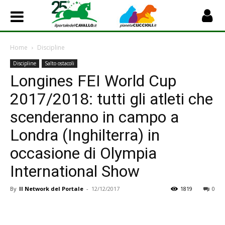
Home
Discipline
Discipline
Salto ostacoli
Longines FEI World Cup
2017/2018: tutti gli atleti che
scenderanno in campo a
Londra (Inghilterra) in
occasione di Olympia
International Show
By
Il Network del Portale
-
12/12/2017
1819
0