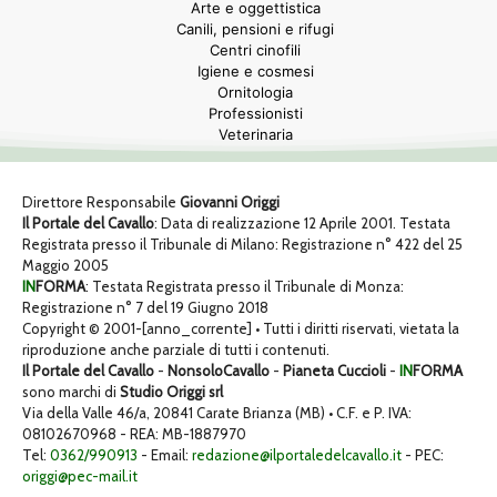
Arte e oggettistica
Canili, pensioni e rifugi
Centri cinofili
Igiene e cosmesi
Ornitologia
Professionisti
Veterinaria
Direttore Responsabile
Giovanni Origgi
Il Portale del Cavallo
: Data di realizzazione 12 Aprile 2001. Testata
Registrata presso il Tribunale di Milano: Registrazione n° 422 del 25
Maggio 2005
IN
FORMA
: Testata Registrata presso il Tribunale di Monza:
Registrazione n° 7 del 19 Giugno 2018
Copyright © 2001-[anno_corrente] • Tutti i diritti riservati, vietata la
riproduzione anche parziale di tutti i contenuti.
Il Portale del Cavallo
-
NonsoloCavallo
-
Pianeta Cuccioli
-
IN
FORMA
sono marchi di
Studio Origgi srl
Via della Valle 46/a, 20841 Carate Brianza (MB) • C.F. e P. IVA:
08102670968 - REA: MB-1887970
Tel:
0362/990913
- Email:
redazione@ilportaledelcavallo.it
- PEC:
origgi@pec-mail.it