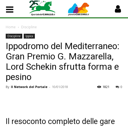
Home
Discipline
Discipline
Ippica
Ippodromo del Mediterraneo:
Gran Premio G. Mazzarella,
Lord Schekin sfrutta forma e
pesino
By
Il Network del Portale
-
10/01/2018
1821
0
Il resoconto completo delle gare