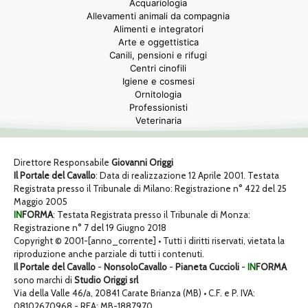
Acquariologia
Allevamenti animali da compagnia
Alimenti e integratori
Arte e oggettistica
Canili, pensioni e rifugi
Centri cinofili
Igiene e cosmesi
Ornitologia
Professionisti
Veterinaria
Direttore Responsabile
Giovanni Origgi
Il Portale del Cavallo
: Data di realizzazione 12 Aprile 2001. Testata
Registrata presso il Tribunale di Milano: Registrazione n° 422 del 25
Maggio 2005
IN
FORMA
: Testata Registrata presso il Tribunale di Monza:
Registrazione n° 7 del 19 Giugno 2018
Copyright © 2001-[anno_corrente] • Tutti i diritti riservati, vietata la
riproduzione anche parziale di tutti i contenuti.
Il Portale del Cavallo
-
NonsoloCavallo
-
Pianeta Cuccioli
-
IN
FORMA
sono marchi di
Studio Origgi srl
Via della Valle 46/a, 20841 Carate Brianza (MB) • C.F. e P. IVA:
08102670968 - REA: MB-1887970