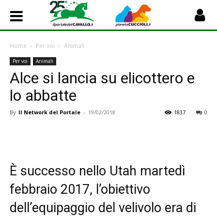
Home
Per voi
Animali
Per voi
Animali
Alce si lancia su elicottero e
lo abbatte
By
Il Network del Portale
-
19/02/2018
1837
0
È successo nello Utah martedì
febbraio 2017, l’obiettivo
dell’equipaggio del velivolo era di