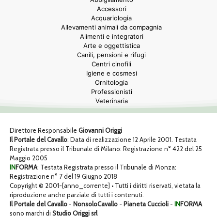
Accessori
Acquariologia
Allevamenti animali da compagnia
Alimenti e integratori
Arte e oggettistica
Canili, pensioni e rifugi
Centri cinofili
Igiene e cosmesi
Ornitologia
Professionisti
Veterinaria
Direttore Responsabile
Giovanni Origgi
Il Portale del Cavallo
: Data di realizzazione 12 Aprile 2001. Testata
Registrata presso il Tribunale di Milano: Registrazione n° 422 del 25
Maggio 2005
IN
FORMA
: Testata Registrata presso il Tribunale di Monza:
Registrazione n° 7 del 19 Giugno 2018
Copyright © 2001-[anno_corrente] • Tutti i diritti riservati, vietata la
riproduzione anche parziale di tutti i contenuti.
Il Portale del Cavallo
-
NonsoloCavallo
-
Pianeta Cuccioli
-
IN
FORMA
sono marchi di
Studio Origgi srl