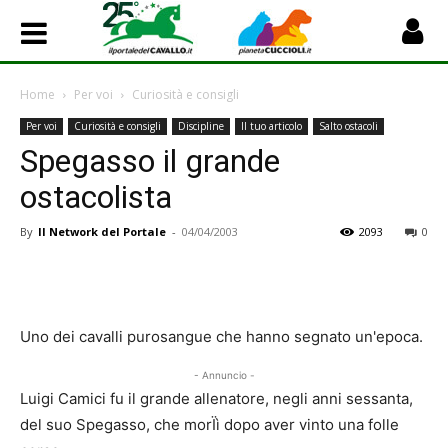
Home
Per voi
Curiosità e consigli
Per voi
Curiosità e consigli
Discipline
Il tuo articolo
Salto ostacoli
Spegasso il grande
ostacolista
By
Il Network del Portale
-
04/04/2003
2093
0
Uno dei cavalli purosangue che hanno segnato un'epoca.
- Annuncio -
Luigi Camici fu il grande allenatore, negli anni sessanta,
del suo Spegasso, che morÏì dopo aver vinto una folle