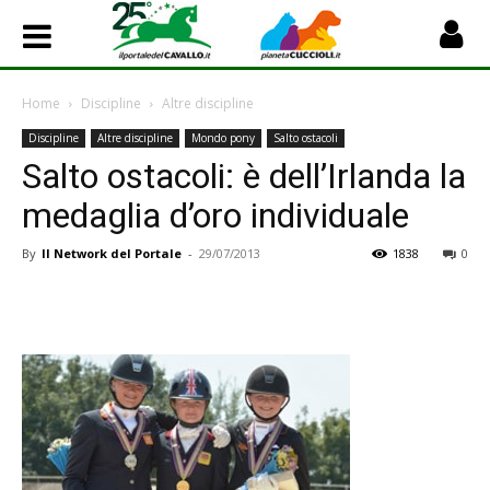
Home
Discipline
Altre discipline
Discipline
Altre discipline
Mondo pony
Salto ostacoli
Salto ostacoli: è dell’Irlanda la
medaglia d’oro individuale
By
Il Network del Portale
-
29/07/2013
1838
0