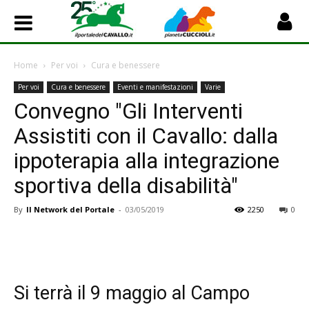
Home
Per voi
Cura e benessere
Per voi
Cura e benessere
Eventi e manifestazioni
Varie
Convegno "Gli Interventi
Assistiti con il Cavallo: dalla
ippoterapia alla integrazione
sportiva della disabilità"
By
Il Network del Portale
-
03/05/2019
2250
0
Si terrà il 9 maggio al Campo