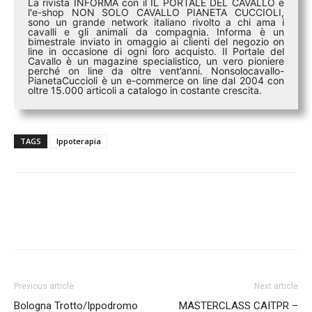
La rivista INFORMA con il IL PORTALE DEL CAVALLO e
l'e-shop NON SOLO CAVALLO PIANETA CUCCIOLI,
sono un grande network italiano rivolto a chi ama i
cavalli e gli animali da compagnia. Informa è un
bimestrale inviato in omaggio ai clienti del negozio on
line in occasione di ogni loro acquisto. Il Portale del
Cavallo è un magazine specialistico, un vero pioniere
perché on line da oltre vent’anni. Nonsolocavallo-
PianetaCuccioli è un e-commerce on line dal 2004 con
oltre 15.000 articoli a catalogo in costante crescita.
TAGS
Ippoterapia
Previous article
Next article
Bologna Trotto/Ippodromo
MASTERCLASS CAITPR –