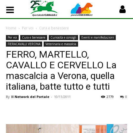
Home
Per voi
Cura e benessere
Per voi
Cura e benessere
Curiosità e consigli
Eventi e manifestazioni
FIERACAVALLI VERONA
Veterinaria e mascalcia
FERRO, MARTELLO,
CAVALLO E CERVELLO La
mascalcia a Verona, quella
italiana, batte tutto e tutti
By
Il Network del Portale
-
10/11/2011
2779
0