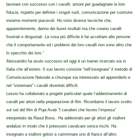
lavorare con successo con i cavalli: amore per guadagnare la loro
fiducia, rispetto per definire i singoli ruoli, comunicazione per costruire
insieme momenti piacevoli. Ho visto diverse tecniche che,
apparentemente, danno dei buoni risultati ma che creano cavalli
frustrati e disgustati. La cosa più difficile è far accettare alle persone
che il comportamento ed i problemi dei loro cavalli non sono altro che
lo specchio dei loro.”
Alessandro ha avuto successo ed oggi è un trainer ricercato sia in
Italia che all’estero. Il suo lavoro consiste “nell’insegnare” il metodo di
Comunicazione Naturale a chiunque sia interessato ad apprenderlo e
nel “sistemare” i cavalli diventati difficili.
Lessio ha collaborato a progetti particolari quale l’addestramento di
cavalli per attori nella preparazione di film. Ricordiamo il lavoro svolto
sul set del film di Pupi Avati “I cavalieri che fecero l’impresa”
interpretato da Raoul Bova.. Ha addestrato per gli attori gli stalloni
andalusi in modo che li potessero cavalcare senza rischi. Ha
insegnato a stalloni gelosi a camminare uno di fianco all’altro.