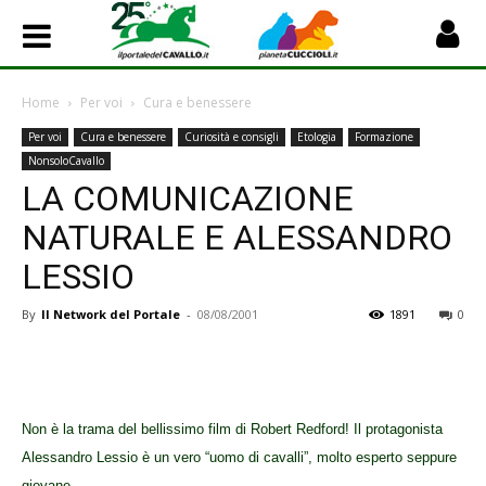
Home
Per voi
Cura e benessere
Per voi
Cura e benessere
Curiosità e consigli
Etologia
Formazione
NonsoloCavallo
LA COMUNICAZIONE
NATURALE E ALESSANDRO
LESSIO
By
Il Network del Portale
-
08/08/2001
1891
0
Non è la trama del bellissimo film di Robert Redford! Il protagonista
Alessandro Lessio è un vero “uomo di cavalli”, molto esperto seppure
giovane.