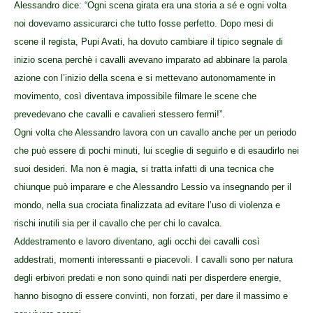
Alessandro dice: “Ogni scena girata era una storia a sé e ogni volta
noi dovevamo assicurarci che tutto fosse perfetto. Dopo mesi di
scene il regista, Pupi Avati, ha dovuto cambiare il tipico segnale di
inizio scena perchè i cavalli avevano imparato ad abbinare la parola
azione con l’inizio della scena e si mettevano autonomamente in
movimento, così diventava impossibile filmare le scene che
prevedevano che cavalli e cavalieri stessero fermi!”.
Ogni volta che Alessandro lavora con un cavallo anche per un periodo
che può essere di pochi minuti, lui sceglie di seguirlo e di esaudirlo nei
suoi desideri. Ma non è magia, si tratta infatti di una tecnica che
chiunque può imparare e che Alessandro Lessio va insegnando per il
mondo, nella sua crociata finalizzata ad evitare l’uso di violenza e
rischi inutili sia per il cavallo che per chi lo cavalca.
Addestramento e lavoro diventano, agli occhi dei cavalli così
addestrati, momenti interessanti e piacevoli. I cavalli sono per natura
degli erbivori predati e non sono quindi nati per disperdere energie,
hanno bisogno di essere convinti, non forzati, per dare il massimo e