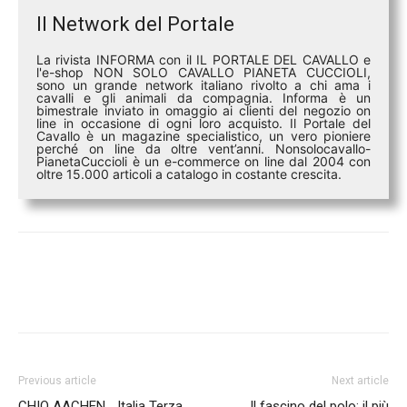
Il Network del Portale
La rivista INFORMA con il IL PORTALE DEL CAVALLO e
l'e-shop NON SOLO CAVALLO PIANETA CUCCIOLI,
sono un grande network italiano rivolto a chi ama i
cavalli e gli animali da compagnia. Informa è un
bimestrale inviato in omaggio ai clienti del negozio on
line in occasione di ogni loro acquisto. Il Portale del
Cavallo è un magazine specialistico, un vero pioniere
perché on line da oltre vent’anni. Nonsolocavallo-
PianetaCuccioli è un e-commerce on line dal 2004 con
oltre 15.000 articoli a catalogo in costante crescita.
Previous article
Next article
CHIO AACHEN… Italia Terza
Il fascino del polo: il più