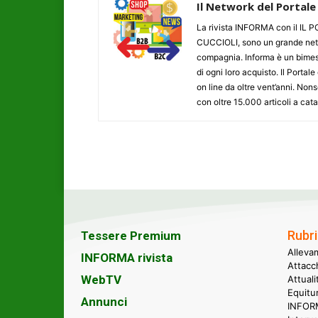
Il Network del Portale
La rivista INFORMA con il I
CUCCIOLI, sono un grande networ
compagnia. Informa è un bimestr
di ogni loro acquisto. Il Porta
on line da oltre vent’anni. N
con oltre 15.000 articoli a cat
Rubri
Tessere Premium
Alleva
INFORMA rivista
Attacc
WebTV
Attual
Equitu
Annunci
INFORM