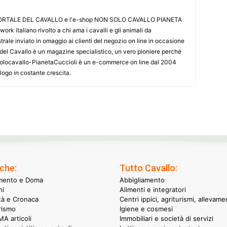
L PORTALE DEL CAVALLO e l'e-shop NON SOLO CAVALLO PIANETA
k italiano rivolto a chi ama i cavalli e gli animali da
ale inviato in omaggio ai clienti del negozio on line in occasione
le del Cavallo è un magazine specialistico, un vero pioniere perché
onsolocavallo-PianetaCuccioli è un e-commerce on line dal 2004
alogo in costante crescita.
che:
Tutto Cavallo:
mento e Doma
Abbigliamento
hi
Alimenti e integratori
ità e Cronaca
Centri ippici, agriturismi, allevame
rismo
Igiene e cosmesi
A articoli
Immobiliari e società di servizi