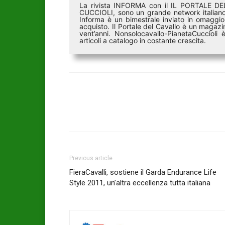
La rivista INFORMA con il IL PORTALE 
CUCCIOLI, sono un grande network italiano 
Informa è un bimestrale inviato in omaggio 
acquisto. Il Portale del Cavallo è un magazin
vent’anni. Nonsolocavallo-PianetaCucciol
articoli a catalogo in costante crescita.
Previous article
FieraCavalli, sostiene il Garda Endurance Life
Style 2011, un’altra eccellenza tutta italiana