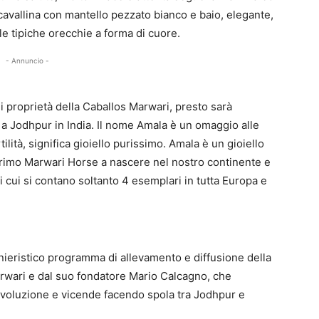
 cavallina con mantello pezzato bianco e baio, elegante,
n le tipiche orecchie a forma di cuore.
- Annuncio -
 di proprietà della Caballos Marwari, presto sarà
a a Jodhpur in India. Il nome Amala è un omaggio alle
tilità, significa gioiello purissimo. Amala è un gioiello
 primo Marwari Horse a nascere nel nostro continente e
i cui si contano soltanto 4 esemplari in tutta Europa e
onieristico programma di allevamento e diffusione della
arwari e dal suo fondatore Mario Calcagno, che
evoluzione e vicende facendo spola tra Jodhpur e