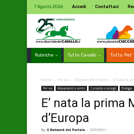
7 Agosto 2026
Accedi
Contattaci
Re
Rubriche
Tutto Cavallo
Tutto Pet
Home
Per voi
Allevamenti e centri
E’ nata la 
Per voi
Allevamenti e centri
Curiosità e consigli
Etologia
E’ nata la prima
d’Europa
By
Il Network del Portale
-
20/05/2011