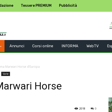
dazione
Tessere PREMIUM
Pubblicità
Annunci
Corsi online
INFORMA
WebTV
Es
prima Marwari Horse d’Europa
Varie
 Marwari Horse
2018
0