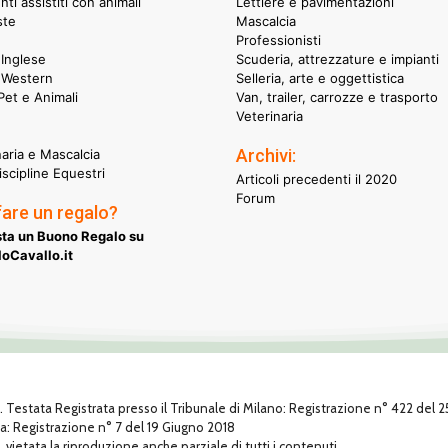
nti assistiti con animali
Lettiere e pavimentazioni
ste
Mascalcia
Professionisti
Inglese
Scuderia, attrezzature e impianti
 Western
Selleria, arte e oggettistica
et e Animali
Van, trailer, carrozze e trasporto
Veterinaria
Archivi:
naria e Mascalcia
iscipline Equestri
Articoli precedenti il 2020
Forum
fare un regalo?
ta un Buono Regalo su
oCavallo.it
1. Testata Registrata presso il Tribunale di Milano: Registrazione n° 422 del
za: Registrazione n° 7 del 19 Giugno 2018
, vietata la riproduzione anche parziale di tutti i contenuti.