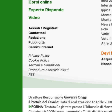
Interve
Corsi online
Intervi
Esperto Risponde
Ippica
Monta 
Video
Monta
News P
Accedi / Registrati
Polo
Contattaci
Varie
Redazione
Veteri
Pubblicità
Altre d
Servizi internet
Devi 
Privacy Policy
Acquis
Cookie Policy
Nonsol
Termini e Condizioni
Procedura esercizio diritti
RSS
Direttore Responsabile
Giovanni Origgi
Il Portale del Cavallo
: Data di realizzazione 12 Aprile 200
IN
FORMA
: Testata Registrata presso il Tribunale di Mon
Copyright © 2001-[anno_corrente] • Tutti i diritti riservati