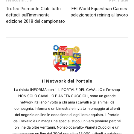
Previous article
Next article
Trofeo Piemonte Club: tutti i
FEI World Equestrian Games:
dettagli sull’imminente
selezionatori reining al lavoro
edizione 2018 del campionato
Il Network del Portale
La rivista INFORMA con il IL PORTALE DEL CAVALLO e l'e-shop
NON SOLO CAVALLO PIANETA CUCCIOLI, sono un grande
network italiano rivolto a chi ama i cavalli e gli animali da
compagnia. Informa è un bimestrale inviato in omaggio ai clienti
del negozio on line in occasione di ogni loro acquisto. Il Portale
del Cavallo è un magazine specialistico, un vero pioniere perché
on line da oltre vent’anni. Nonsolocavallo-PianetaCuccioli è un
e-commerce on line dal 2004 con oltre 15.000 articoli a catalogo