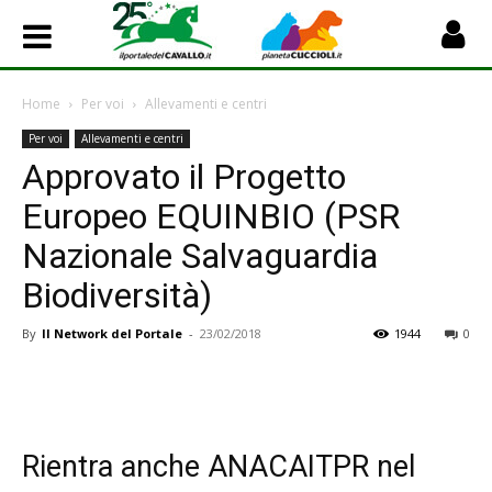
Home
Per voi
Allevamenti e centri
Per voi
Allevamenti e centri
Approvato il Progetto
Europeo EQUINBIO (PSR
Nazionale Salvaguardia
Biodiversità)
By
Il Network del Portale
-
23/02/2018
1944
0
Rientra anche ANACAITPR nel