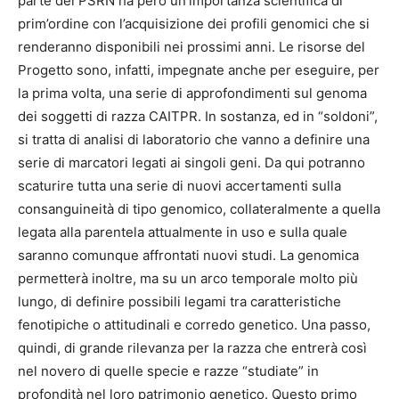
parte del PSRN ha però un’importanza scientifica di
prim’ordine con l’acquisizione dei profili genomici che si
renderanno disponibili nei prossimi anni. Le risorse del
Progetto sono, infatti, impegnate anche per eseguire, per
la prima volta, una serie di approfondimenti sul genoma
dei soggetti di razza CAITPR. In sostanza, ed in “soldoni”,
si tratta di analisi di laboratorio che vanno a definire una
serie di marcatori legati ai singoli geni. Da qui potranno
scaturire tutta una serie di nuovi accertamenti sulla
consanguineità di tipo genomico, collateralmente a quella
legata alla parentela attualmente in uso e sulla quale
saranno comunque affrontati nuovi studi. La genomica
permetterà inoltre, ma su un arco temporale molto più
lungo, di definire possibili legami tra caratteristiche
fenotipiche o attitudinali e corredo genetico. Una passo,
quindi, di grande rilevanza per la razza che entrerà così
nel novero di quelle specie e razze “studiate” in
profondità nel loro patrimonio genetico. Questo primo