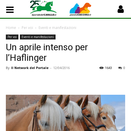
Home
Per voi
Eventi e manifestazioni
Per voi
Eventi e manifestazioni
Un aprile intenso per
l’Haflinger
By
Il Network del Portale
-
12/04/2016
1643
0