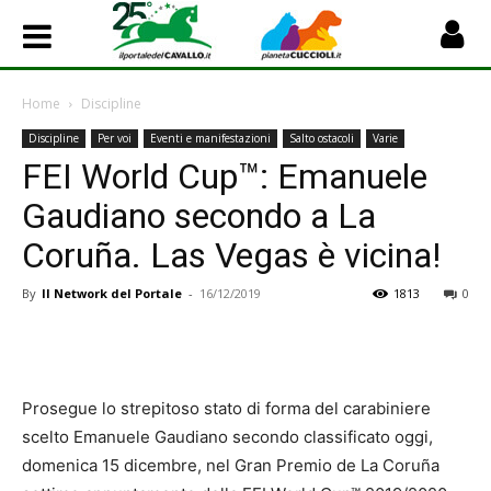
Home
Discipline
Discipline
Per voi
Eventi e manifestazioni
Salto ostacoli
Varie
FEI World Cup™: Emanuele
Gaudiano secondo a La
Coruña. Las Vegas è vicina!
By
Il Network del Portale
-
16/12/2019
1813
0
Prosegue lo strepitoso stato di forma del carabiniere
scelto Emanuele Gaudiano secondo classificato oggi,
domenica 15 dicembre, nel Gran Premio de La Coruña