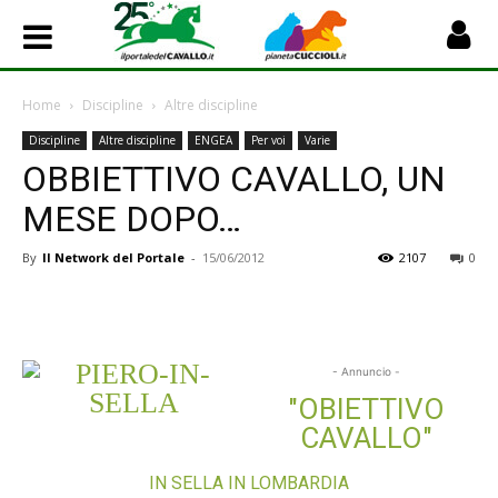
Home
Discipline
Altre discipline
Discipline
Altre discipline
ENGEA
Per voi
Varie
OBBIETTIVO CAVALLO, UN
MESE DOPO…
By
Il Network del Portale
-
15/06/2012
2107
0
- Annuncio -
"OBIETTIVO
CAVALLO"
IN SELLA IN LOMBARDIA