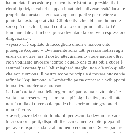
hanno dato l’occasione per incontrare istruttori, presidenti di
circoli ippici, cavalieri e appassionati delle diverse realtà locali e
proprio da questa esperienza vogliamo partire per mettere a
punto la nostra operatività. Gli obiettivi che abbiamo in mente
sono più che chiari, ma il confronto con i principali attori è
fondamentale affinché si possa diventare la loro vera espressione
dirigenziale».
«Spesso ci è capitato di raccogliere umori e malcontento –
prosegue Acquaro – Ovviamente sono tutti preziosi indizi sugli
errori da evitare, ma il nostro atteggiamento vuole andare oltre.
Non vogliamo lavorare ‘contro’; quello che ci sta più a cuore è
semmai lavorare ‘per’. Mi spiegherò meglio: non c’è solo quello
che non funziona. Il nostro scopo principale è trovare nuove vie
affinché l’equitazione in Lombardia possa crescere e svilupparsi
in maniera moderna e nuova».
La Lombardia è una delle regioni nel panorama nazionale che
vanta una presenza equestre tra le più significative, ma di fatto
non fa nulla di diverso da quelle che storicamente godono di
minor favore.
«Le esigenze dei centri lombardi per esempio devono trovare
interlocutori aperti, disponibili e tecnicamente molto preparati
per avere risposte adatte al momento economico. Serve parlare