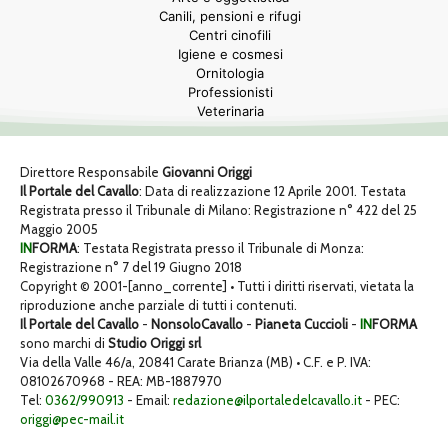
Canili, pensioni e rifugi
Centri cinofili
Igiene e cosmesi
Ornitologia
Professionisti
Veterinaria
Direttore Responsabile
Giovanni Origgi
Il Portale del Cavallo
: Data di realizzazione 12 Aprile 2001. Testata
Registrata presso il Tribunale di Milano: Registrazione n° 422 del 25
Maggio 2005
IN
FORMA
: Testata Registrata presso il Tribunale di Monza:
Registrazione n° 7 del 19 Giugno 2018
Copyright © 2001-[anno_corrente] • Tutti i diritti riservati, vietata la
riproduzione anche parziale di tutti i contenuti.
Il Portale del Cavallo
-
NonsoloCavallo
-
Pianeta Cuccioli
-
IN
FORMA
sono marchi di
Studio Origgi srl
Via della Valle 46/a, 20841 Carate Brianza (MB) • C.F. e P. IVA:
08102670968 - REA: MB-1887970
Tel:
0362/990913
- Email:
redazione@ilportaledelcavallo.it
- PEC:
origgi@pec-mail.it