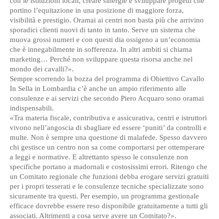
con le istituzioni locali, creare sinergie e sviluppare progetti che
portino l’equitazione in una posizione di maggiore forza,
visibilità e prestigio. Oramai ai centri non basta più che arrivino
sporadici clienti nuovi di tanto in tanto. Serve un sistema che
muova grossi numeri e con questi dia ossigeno a un’economia
che è innegabilmente in sofferenza. In altri ambiti si chiama
marketing… Perché non sviluppare questa risorsa anche nel
mondo dei cavalli?».
Sempre scorrendo la bozza del programma di Obiettivo Cavallo
In Sella in Lombardia c’è anche un ampio riferimento alle
consulenze e ai servizi che secondo Piero Acquaro sono oramai
indispensabili.
«Tra materia fiscale, contributiva e assicurativa, centri e istruttori
vivono nell’angoscia di sbagliare ed essere ‘puniti’ da controlli e
multe. Non è sempre una questione di malafede. Spesso davvero
chi gestisce un centro non sa come comportarsi per ottemperare
a leggi e normative. E altrettanto spesso le consulenze non
specifiche portano a madornali e costosissimi errori. Ritengo che
un Comitato regionale che funzioni debba erogare servizi gratuiti
per i propri tesserati e le consulenze tecniche specializzate sono
sicuramente tra questi. Per esempio, un programma gestionale
efficace dovrebbe essere reso disponibile gratuitamente a tutti gli
associati. Altrimenti a cosa serve avere un Comitato?».