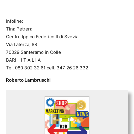
Infoline
:
Tina Petrera
Centro Ippico Federico II di Svevia
Via Laterza, 88
70029 Santeramo in Colle
BARI – I T A L I A
Tel. 080 302 32 61 cell. 347 26 26 332
Roberto Lambruschi