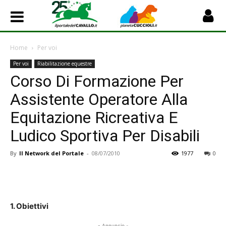
Home
Per voi
Per voi
Riabilitazione equestre
Corso Di Formazione Per
Assistente Operatore Alla
Equitazione Ricreativa E
Ludico Sportiva Per Disabili
By
Il Network del Portale
-
08/07/2010
1977
0
1. Obiettivi
- Annuncio -