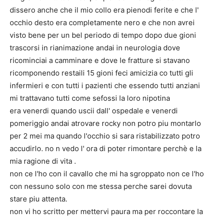
dissero anche che il mio collo era pienodi ferite e che l'
occhio desto era completamente nero e che non avrei
visto bene per un bel periodo di tempo dopo due gioni
trascorsi in rianimazione andai in neurologia dove
ricominciai a camminare e dove le fratture si stavano
ricomponendo restaili 15 gioni feci amicizia co tutti gli
infermieri e con tutti i pazienti che essendo tutti anziani
mi trattavano tutti come sefossi la loro nipotina
era venerdi quando uscii dall' ospedale e venerdi
pomeriggio andai atrovare rocky non potro piu montarlo
per 2 mei ma quando l'occhio si sara ristabilizzato potro
accudirlo. no n vedo l' ora di poter rimontare perchè e la
mia ragione di vita .
non ce l'ho con il cavallo che mi ha sgroppato non ce l'ho
con nessuno solo con me stessa perche sarei dovuta
stare piu attenta.
non vi ho scritto per mettervi paura ma per roccontare la