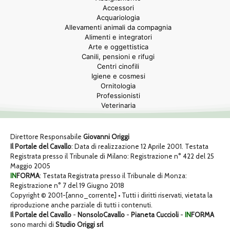
Accessori
Acquariologia
Allevamenti animali da compagnia
Alimenti e integratori
Arte e oggettistica
Canili, pensioni e rifugi
Centri cinofili
Igiene e cosmesi
Ornitologia
Professionisti
Veterinaria
Direttore Responsabile
Giovanni Origgi
Il Portale del Cavallo
: Data di realizzazione 12 Aprile 2001. Testata
Registrata presso il Tribunale di Milano: Registrazione n° 422 del 25
Maggio 2005
IN
FORMA
: Testata Registrata presso il Tribunale di Monza:
Registrazione n° 7 del 19 Giugno 2018
Copyright © 2001-[anno_corrente] • Tutti i diritti riservati, vietata la
riproduzione anche parziale di tutti i contenuti.
Il Portale del Cavallo
-
NonsoloCavallo
-
Pianeta Cuccioli
-
IN
FORMA
sono marchi di
Studio Origgi srl