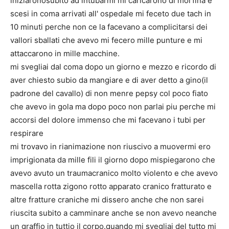
iniziaronosubito ad intubarmi mi caricarono di morfina e
scesi in coma arrivati all' ospedale mi feceto due tach in
10 minuti perche non ce la facevano a complicitarsi dei
vallori sballati che avevo mi fecero mille punture e mi
attaccarono in mille macchine.
mi svegliai dal coma dopo un giorno e mezzo e ricordo di
aver chiesto subio da mangiare e di aver detto a gino(il
padrone del cavallo) di non menre pepsy col poco fiato
che avevo in gola ma dopo poco non parlai piu perche mi
accorsi del dolore immenso che mi facevano i tubi per
respirare
mi trovavo in rianimazione non riuscivo a muovermi ero
imprigionata da mille fili il giorno dopo mispiegarono che
avevo avuto un traumacranico molto violento e che avevo
mascella rotta zigono rotto apparato cranico fratturato e
altre fratture craniche mi dissero anche che non sarei
riuscita subito a camminare anche se non avevo neanche
un graffio in tuttio il corpo.quando mi svegliai del tutto mi