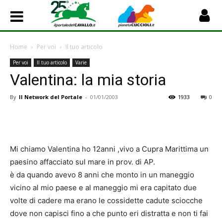
Home
Per voi
Il tuo articolo
Per voi
Il tuo articolo
Varie
Valentina: la mia storia
By
Il Network del Portale
-
01/01/2003
1933
0
Mi chiamo Valentina ho 12anni ,vivo a Cupra Marittima un
paesino affacciato sul mare in prov. di AP.
è da quando avevo 8 anni che monto in un maneggio
vicino al mio paese e al maneggio mi era capitato due
volte di cadere ma erano le cossidette cadute sciocche
dove non capisci fino a che punto eri distratta e non ti fai